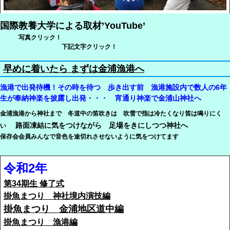
国際教養大学による取材’YouTube’
写真クリック！
下記文字クリック！
早めに着いたら まずは金浦漁港へ
漁港で出発待機！その時を待つ 歩き出す前 漁港施設内で数人の6年
生が奉納神楽を披露し出発・・・ 宵通り神楽で金浦山神社へ
金浦漁港から神社まで 冬道中の笛吹きは 吹雪で指は冷たくなり笛は鳴りにく
路面凍結に気をつけながら 足場をきにしつつ神社へ
い
保存会会員みんなで音色を途切れさせないように気をつけてます
令和2年
第34期生 修了式
掛魚まつり 神社境内演技編
掛魚まつり 金浦地区道中編
掛魚まつり 漁港編