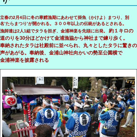
り’
立春の2月4日に冬の寒鱈漁期にあわせて掛魚（かけよ）まつり、
別
名’たらまつり’が開かれる。３００年以上の伝統があるとされる。
約１キロの
漁師達は2人1組でタラを担ぎ、金浦神楽を先頭に出発。
道のりを30分ほどかけて金浦漁協から神社まで練り歩く。
奉納されたタラは社殿前に並べられ、丸々としたタラに驚きの
声があがる。奉納後、金浦山神社向かいの勢至公園横で
金浦神楽を披露される