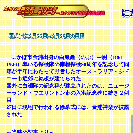
にかほ市金浦出身の白瀬矗（のぶ）中尉（
1861-
1946
）率いる探検隊の南極探検
90
周年を記念して同
隊が半年にわたって野営したオーストラリア・シド
ニー市近郊に銘板が建てられた
国外に白瀬隊の記念碑が建立されたのは、ニュージ
ーランド・ウエリントン市の入港記念碑に続き２例
目
27
日に現地で行われる除幕式には、金浦神楽が披露
された
～当時の記事より～